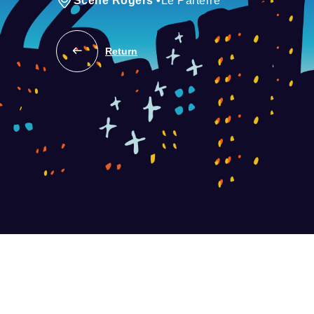
Scène Rogers
•
Le Parterre
Return