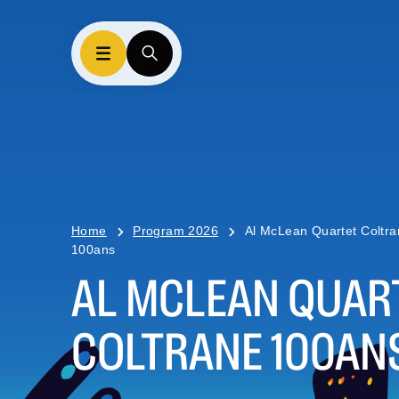
Home
Program 2026
Al McLean Quartet Coltr
100ans
AL MCLEAN QUAR
COLTRANE 100AN