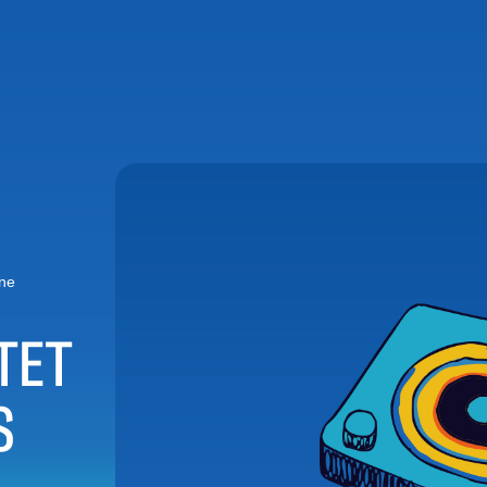
ane
TET
S