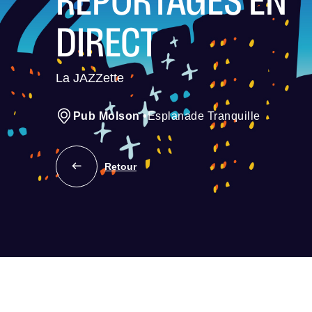
REPORTAGES EN
DIRECT
La JAZZette
Pub Molson
•
Esplanade Tranquille
Retour