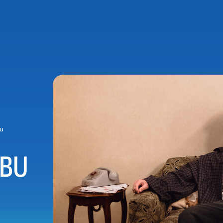
bu
ABU