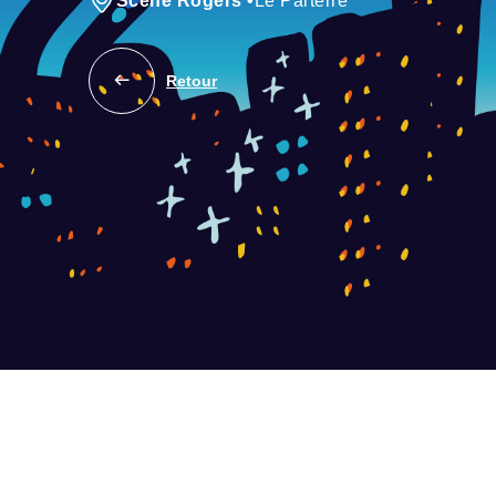
Scène Rogers
•
Le Parterre
Retour