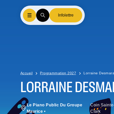
Infolettre
Accueil
Programmation 2027
Lorraine Desmara
LORRAINE DESMA
Le Piano Public Du Groupe
Coin Sainte
Maurice
•
Clark