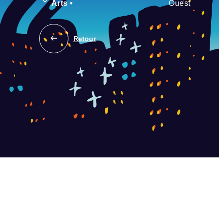
Arts
•
Ouest
Retour