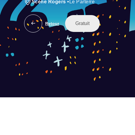
Scène Rogers
•
Le Parterre
Gratuit
Retour