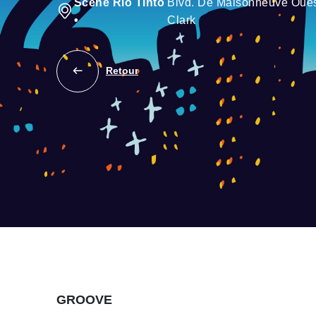
Scène Rio Tinto
Blvd. De Maisonneuve Oue
•
Clark
Retour
GROOVE