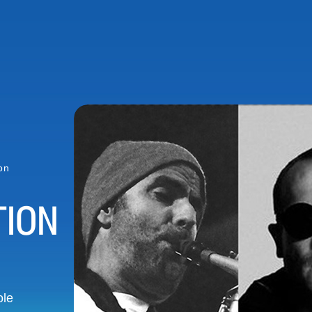
on
TION
ole