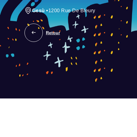
Gesù
•
1200 Rue De Bleury
Retour