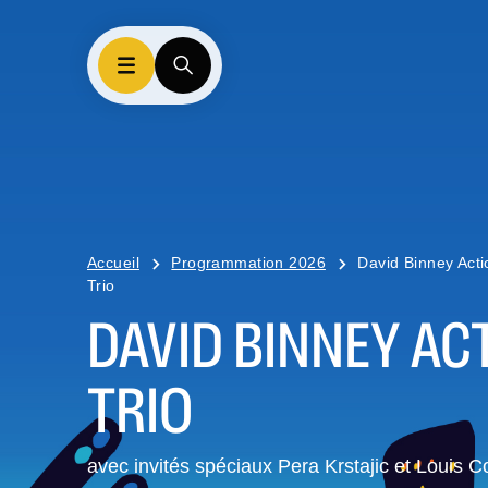
Accueil
Programmation 2026
David Binney Acti
Trio
DAVID BINNEY AC
TRIO
avec invités spéciaux Pera Krstajic et Louis C