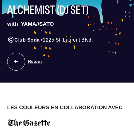
ALCHEMIST (DJ SET)
with
YAMA//SATO
Club Soda
•
1225 St. Laurent Blvd.
Return
LES COULEURS EN COLLABORATION AVEC